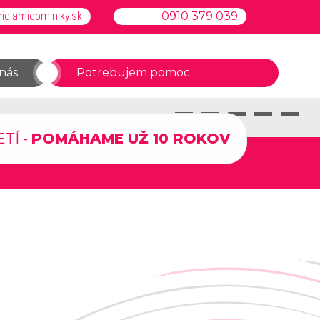
idlamidominiky.sk
0910 379 039
nás
Potrebujem pomoc
BLOG
KONTAKT
Pierko
Dominika
Ruky
Injekcia
Kve
TÍ -
POMÁHAME UŽ 10 ROKOV