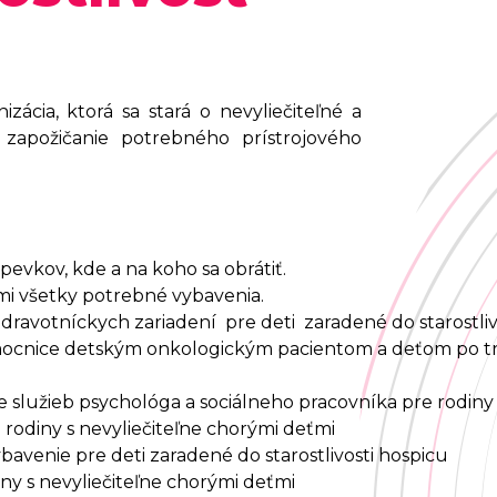
zácia, ktorá sa stará o nevyliečiteľné a
 zapožičanie potrebného prístrojového
evkov, kde a na koho sa obrátiť.
mi všetky potrebné vybavenia.
avotníckych zariadení pre deti zaradené do starostliv
cnice detským onkologickým pacientom a deťom po tra
 služieb psychológa a sociálneho pracovníka pre rodiny 
odiny s nevyliečiteľne chorými deťmi
avenie pre deti zaradené do starostlivosti hospicu
ny s nevyliečiteľne chorými deťmi