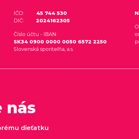
IČO:
45 744 530
N
DIČ:
2024162305
O
Číslo účtu - IBAN:
o
SK34 0900 0000 0050 6572 2250
p
Slovenská sporiteľňa, a.s.
e nás
rému dieťatku