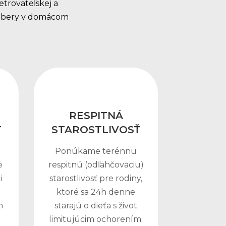
trovateľskej a
odbery v domácom
RESPITNÁ
Ť
STAROSTLIVOSŤ
Ponúkame terénnu
e
respitnú (odľahčovaciu)
i
starostlivosť pre rodiny,
ktoré sa 24h denne
m
starajú o dieťa s život
limitujúcim ochorením.