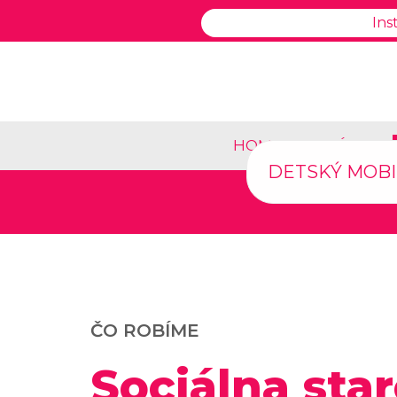
Ins
HOME
O NÁS
DETSKÝ MOBI
ČO ROBÍME
Sociálna star