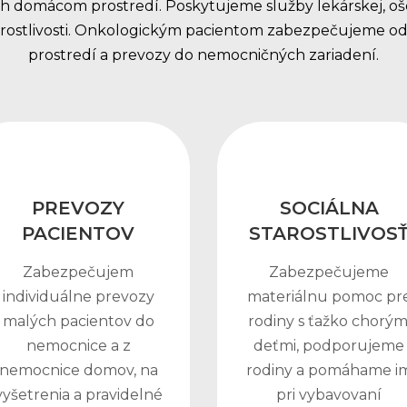
ch domácom prostredí. Poskytujeme služby lekárskej, oše
starostlivosti. Onkologickým pacientom zabezpečujeme 
prostredí a prevozy do nemocničných zariadení.
PREVOZY
SOCIÁLNA
PACIENTOV
STAROSTLIVOS
Zabezpečujem
Zabezpečujeme
individuálne prevozy
materiálnu pomoc pr
malých pacientov do
rodiny s ťažko chorým
nemocnice a z
deťmi, podporujeme
nemocnice domov, na
rodiny a pomáhame i
vyšetrenia a pravidelné
pri vybavovaní