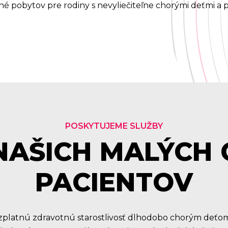
 pobytov pre rodiny s nevyliečiteľne chorými deťmi a po
POSKYTUJEME SLUŽBY
NAŠICH MALÝCH
PACIENTOV
platnú zdravotnú starostlivosť dlhodobo chorým deťo