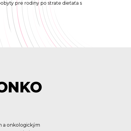
byty pre rodiny po strate dieťaťa s
 ONKO
m a onkologickým